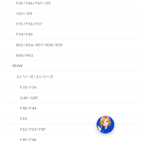
F65 / F66 / F67 / J01
U25 / J05
F55 / F56 / F57
F54 / F60
R55 / R56 / R57 / R58 / R59
R60 / R61
BMW
1シリーズ / 2シリーズ
F70 / F74
G42 / G87
F40 / F44
F20
F22 / F23 / F87
F45 / F46