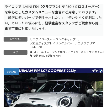
ライコウでは
MINI F54（クラブマン）やF60（クロスオーバー）
を中心としたカスタムメニューを豊富にご用意
しております。
「純正に無いパーツで個性を出したい」「使いやすく便利にした
い」といったお悩みにも、
経験豊富なスタッフがご提案から施工
まで丁寧に対応
いたします。
リアワイパースムージングキャップ
、
カテゴリー
LCI2風ディスプレイリングカバー
、
エクステリア
、
F54 / F60
MINI F系 スムージング仕様リアワイパーキャップ カスタム事
タグ
都道府県23 愛知県 MINI
前の記事