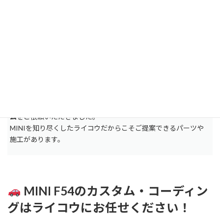
作業内容
使用パーツ
スムージング仕様リア
アクリル製専用設計キ
ワイパーキャップ装着
ャップ（イギリス製）
LCI2風ディスプレイリ
JCWロゴ入り 社外品
ングカバー装着
今回も
見た目の美しさとインテリアの質感向上を両立したカスタ
ム
をご依頼いただきました。
MINIを知り尽くしたライコウだからこそご提案できるパーツや
施工があります。
MINI F54のカスタム・コーディン
グはライコウにお任せください！