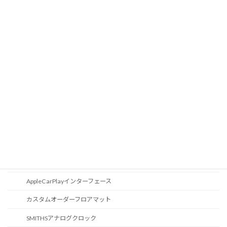
液晶メーター
オートライトセンサー
Apple Car Play
CD / DVDスロット
オーディオ
地図データ更新
ブルートゥース
スポーツボタン
カスタマイズ
AppleCarPlayインターフェース
カスタムオーダーフロアマット
SMITHSアナログクロック