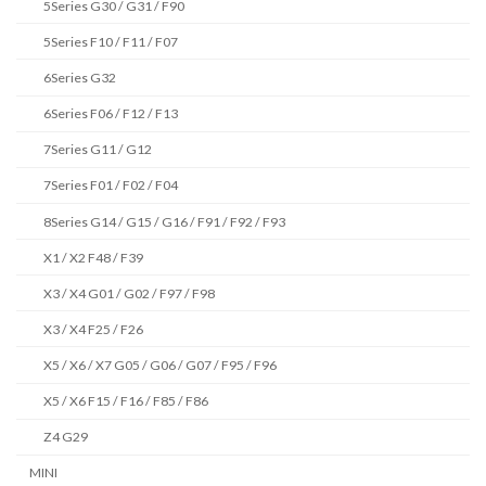
5Series G30 / G31 / F90
5Series F10 / F11 / F07
6Series G32
6Series F06 / F12 / F13
7Series G11 / G12
7Series F01 / F02 / F04
8Series G14 / G15 / G16 / F91 / F92 / F93
X1 / X2 F48 / F39
X3 / X4 G01 / G02 / F97 / F98
X3 / X4 F25 / F26
X5 / X6 / X7 G05 / G06 / G07 / F95 / F96
X5 / X6 F15 / F16 / F85 / F86
Z4 G29
MINI