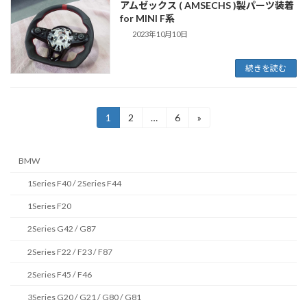
アムゼックス ( AMSECHS )製パーツ装着
for MINI F系
2023年10月10日
続きを読む
投
1
2
…
6
»
固
固
固
定
定
定
稿
ペ
ペ
ペ
ー
ー
ー
の
BMW
ジ
ジ
ジ
ペ
1Series F40 / 2Series F44
1Series F20
ー
2Series G42 / G87
ジ
2Series F22 / F23 / F87
送
2Series F45 / F46
り
3Series G20 / G21 / G80 / G81