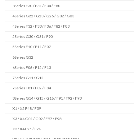
3Series F30 / F31 / F34 / F80
4Series G22 / G23 / G26 / G82 / G83
4Series F32 / F33 / F36 / F82 / F83
5Series G30 / G31 / F90
5Series F10 / F11 / F07
6Series G32
6Series F06 / F12 / F13
7Series G11 / G12
7Series F01 / F02 / F04
8Series G14 / G15 / G16 / F91 / F92 / F93
X1 / X2 F48 / F39
X3 / X4 G01 / G02 / F97 / F98
X3 / X4 F25 / F26