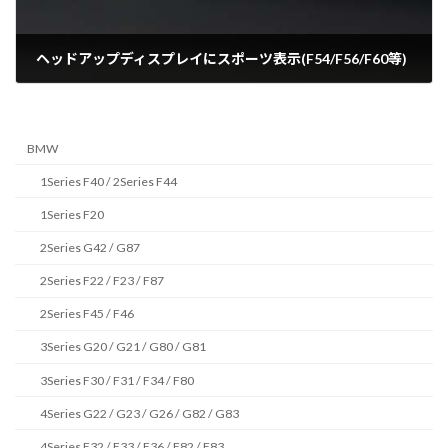
ヘッドアップディスプレイにスポーツ表示(F54/F56/F60等)
2020年1月20日
BMW
1Series F40 / 2Series F44
1Series F20
2Series G42 / G87
2Series F22 / F23 / F87
2Series F45 / F46
3Series G20 / G21 / G80 / G81
3Series F30 / F31 / F34 / F80
4Series G22 / G23 / G26 / G82 / G83
4Series F32 / F33 / F36 / F82 / F83