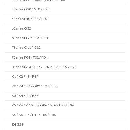
5Series G30 / G31 / F90
5Series F10 / F11 / F07
6Series G32
6Series F06 / F12 / F13
7Series G11 / G12
7Series F01 / F02 / F04
8Series G14 / G15 / G16 / F91 / F92 / F93
X1 / X2 F48 / F39
X3 / X4 G01 / G02 / F97 / F98
X3 / X4 F25 / F26
X5 / X6 / X7 G05 / G06 / G07 / F95 / F96
X5 / X6 F15 / F16 / F85 / F86
Z4 G29