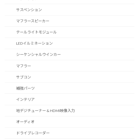
サスペンション
マフラースピーカー
テールライトモジュール
LEDイルミネーション
シーケンシャルウインカー
マフラー
サブコン
補強パーツ
インテリア
地デジチューナー & HDMI映像入力
オーディオ
ドライブレコーダー