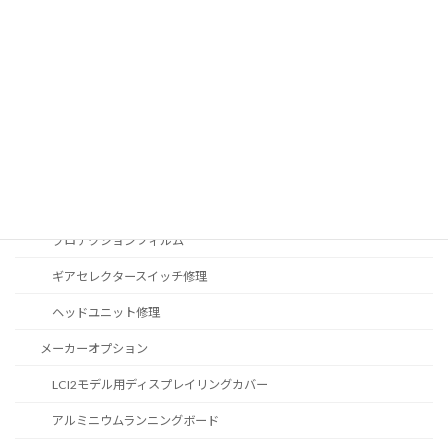
ブレーキフルード交換
ヘッドライト修理
バッテリー交換
車検整備
モニター修理
ヘッドライトリペア修理
プロテクションフィルム
ギアセレクタースイッチ修理
ヘッドユニット修理
メーカーオプション
LCI2モデル用ディスプレイリングカバー
アルミニウムランニングボード