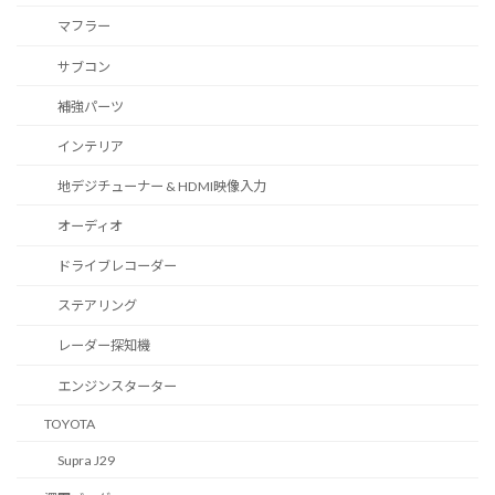
マフラー
サブコン
補強パーツ
インテリア
地デジチューナー & HDMI映像入力
オーディオ
ドライブレコーダー
ステアリング
レーダー探知機
エンジンスターター
TOYOTA
Supra J29