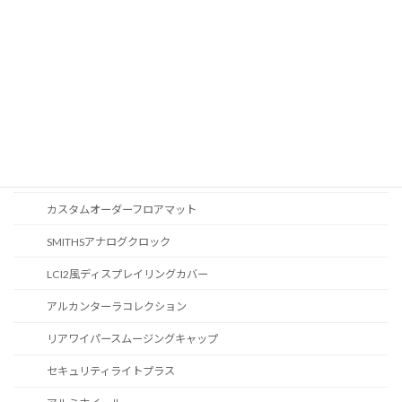
CD / DVDスロット
オーディオ
地図データ更新
ブルートゥース
スポーツボタン
カスタマイズ
カスタムオーダーフロアマット
SMITHSアナログクロック
LCI2風ディスプレイリングカバー
アルカンターラコレクション
リアワイパースムージングキャップ
セキュリティライトプラス