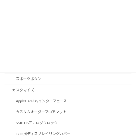
液晶メーター
オートライトセンサー
Apple Car Play
CD / DVDスロット
オーディオ
地図データ更新
ブルートゥース
スポーツボタン
カスタマイズ
AppleCarPlayインターフェース
カスタムオーダーフロアマット
SMITHSアナログクロック
LCI2風ディスプレイリングカバー