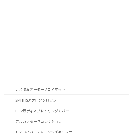
オートライトセンサー
Apple Car Play
CD / DVDスロット
オーディオ
地図データ更新
ブルートゥース
スポーツボタン
カスタマイズ
カスタムオーダーフロアマット
SMITHSアナログクロック
LCI2風ディスプレイリングカバー
アルカンターラコレクション
リアワイパースムージングキャップ