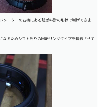
ドメーターの右横にある残燃料計の形状で判断できま
両になるためシフト周りの回転リングタイプを装着させて