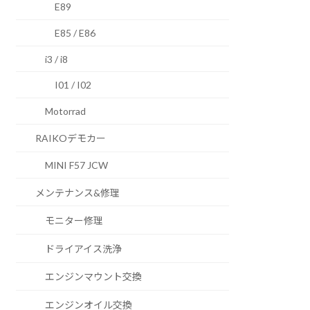
E89
E85 / E86
i3 / i8
I01 / I02
Motorrad
RAIKOデモカー
MINI F57 JCW
メンテナンス&修理
モニター修理
ドライアイス洗浄
エンジンマウント交換
エンジンオイル交換