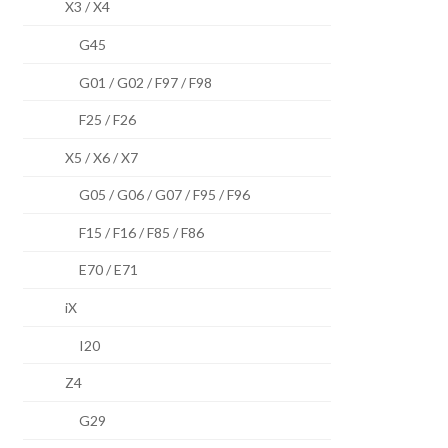
X3 / X4
G45
G01 / G02 / F97 / F98
F25 / F26
X5 / X6 / X7
G05 / G06 / G07 / F95 / F96
F15 / F16 / F85 / F86
E70 / E71
iX
I20
Z4
G29