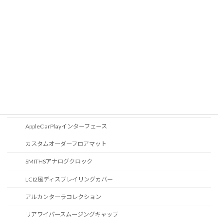
Apple Car Play
CD / DVDスロット
オーディオ
地図データ更新
ブルートゥース
スポーツボタン
カスタマイズ
AppleCarPlayインターフェース
カスタムオーダーフロアマット
SMITHSアナログクロック
LCI2風ディスプレイリングカバー
アルカンターラコレクション
リアワイパースムージングキャップ