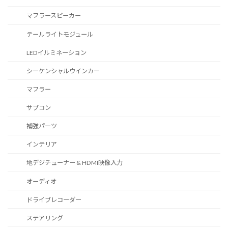
マフラースピーカー
テールライトモジュール
LEDイルミネーション
シーケンシャルウインカー
マフラー
サブコン
補強パーツ
インテリア
地デジチューナー & HDMI映像入力
オーディオ
ドライブレコーダー
ステアリング