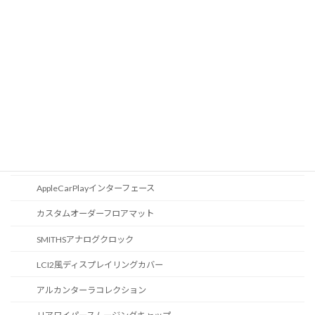
Apple Car Play
CD / DVDスロット
オーディオ
地図データ更新
ブルートゥース
スポーツボタン
カスタマイズ
AppleCarPlayインターフェース
カスタムオーダーフロアマット
SMITHSアナログクロック
LCI2風ディスプレイリングカバー
アルカンターラコレクション