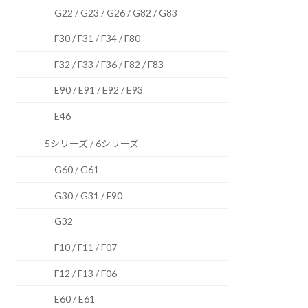
G22 / G23 / G26 / G82 / G83
F30 / F31 / F34 / F80
F32 / F33 / F36 / F82 / F83
E90 / E91 / E92 / E93
E46
5シリーズ / 6シリーズ
G60 / G61
G30 / G31 / F90
G32
F10 / F11 / F07
F12 / F13 / F06
E60 / E61