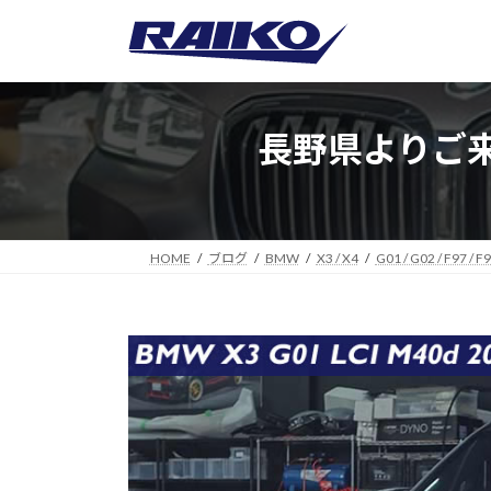
コ
ナ
ン
ビ
テ
ゲ
ン
ー
ツ
シ
長野県よりご来店
へ
ョ
ス
ン
キ
に
ッ
移
プ
動
HOME
ブログ
BMW
X3 / X4
G01 / G02 / F97 / F