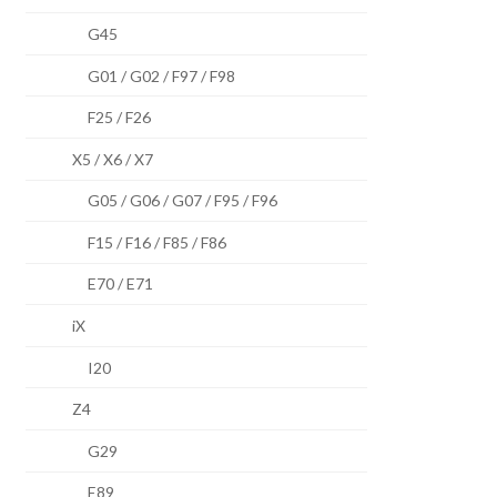
G45
G01 / G02 / F97 / F98
F25 / F26
X5 / X6 / X7
G05 / G06 / G07 / F95 / F96
F15 / F16 / F85 / F86
E70 / E71
iX
I20
Z4
G29
E89