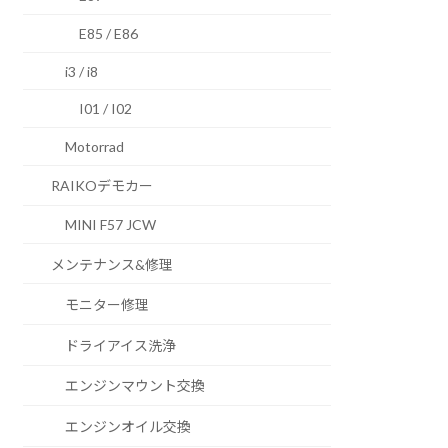
E85 / E86
i3 / i8
I01 / I02
Motorrad
RAIKOデモカー
MINI F57 JCW
メンテナンス&修理
モニター修理
ドライアイス洗浄
エンジンマウント交換
エンジンオイル交換