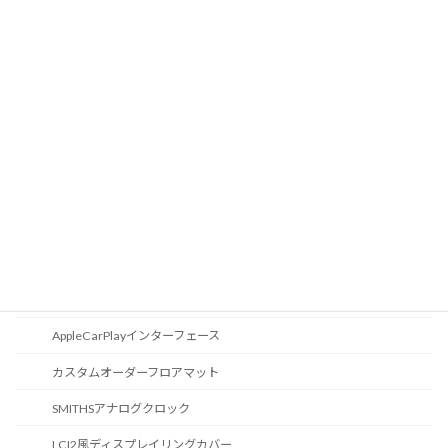
液晶メーター
オートライトセンサー
Apple Car Play
CD / DVDスロット
オーディオ
地図データ更新
ブルートゥース
スポーツボタン
カスタマイズ
AppleCarPlayインターフェース
カスタムオーダーフロアマット
SMITHSアナログクロック
LCI2風ディスプレイリングカバー