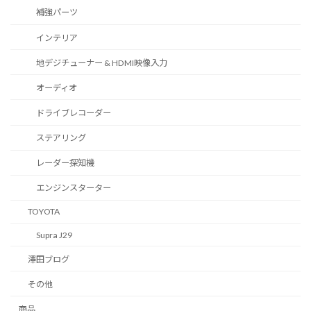
補強パーツ
インテリア
地デジチューナー & HDMI映像入力
オーディオ
ドライブレコーダー
ステアリング
レーダー探知機
エンジンスターター
TOYOTA
Supra J29
澤田ブログ
その他
商品