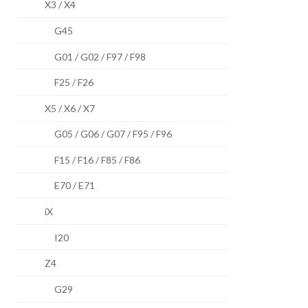
X3 / X4
G45
G01 / G02 / F97 / F98
F25 / F26
X5 / X6 / X7
G05 / G06 / G07 / F95 / F96
F15 / F16 / F85 / F86
E70 / E71
iX
I20
Z4
G29