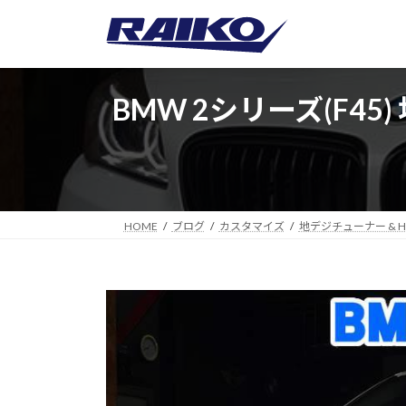
コ
ナ
ン
ビ
テ
ゲ
ン
ー
ツ
シ
BMW 2シリーズ(F
へ
ョ
ス
ン
キ
に
ッ
移
プ
動
HOME
ブログ
カスタマイズ
地デジチューナー & 