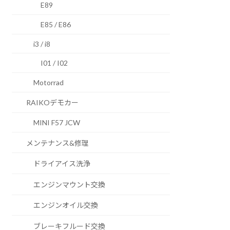
E89
E85 / E86
i3 / i8
I01 / I02
Motorrad
RAIKOデモカー
MINI F57 JCW
メンテナンス&修理
ドライアイス洗浄
エンジンマウント交換
エンジンオイル交換
ブレーキフルード交換