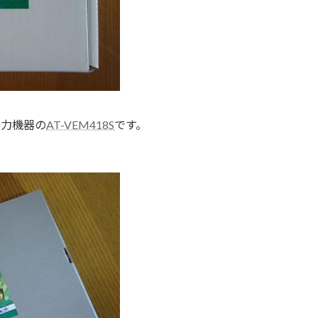
入力機器の
AT-VEM418S
です。