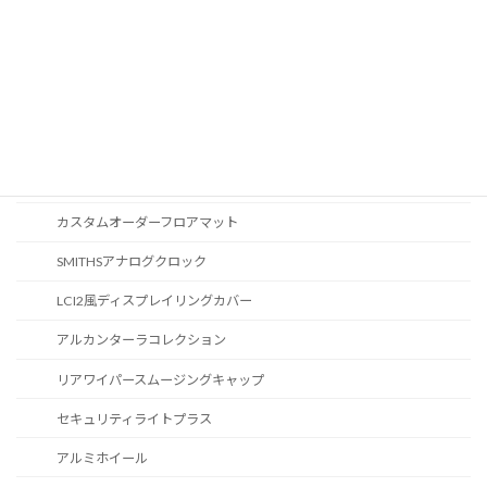
オーディオ
地図データ更新
ブルートゥース
スポーツボタン
カスタマイズ
カスタムオーダーフロアマット
SMITHSアナログクロック
LCI2風ディスプレイリングカバー
アルカンターラコレクション
リアワイパースムージングキャップ
セキュリティライトプラス
アルミホイール