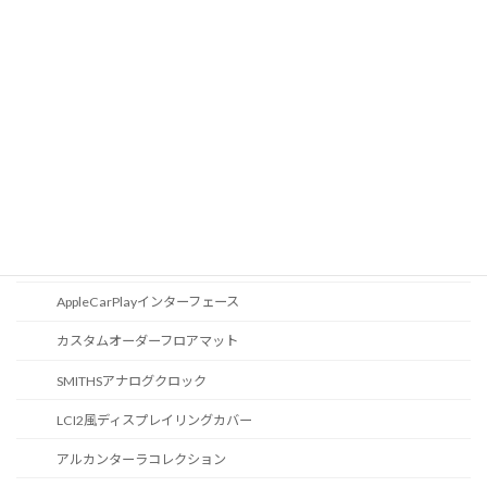
Apple Car Play
CD / DVDスロット
オーディオ
地図データ更新
ブルートゥース
スポーツボタン
カスタマイズ
AppleCarPlayインターフェース
カスタムオーダーフロアマット
SMITHSアナログクロック
LCI2風ディスプレイリングカバー
アルカンターラコレクション