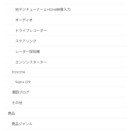
地デジチューナー & HDMI映像入力
オーディオ
ドライブレコーダー
ステアリング
レーダー探知機
エンジンスターター
TOYOTA
Supra J29
澤田ブログ
その他
商品
商品ジャンル