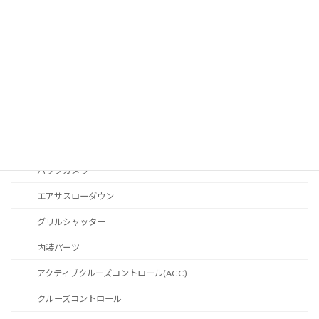
LCIテールライト
ヘッドライト
USサイドマーカー
MINIロゴプロジェクション
LED内蔵ルーフアンテナ
電動格納ドアミラー
バックカメラ
エアサスローダウン
グリルシャッター
内装パーツ
アクティブクルーズコントロール(ACC)
クルーズコントロール