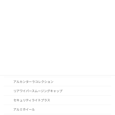
オートライトセンサー
Apple Car Play
CD / DVDスロット
オーディオ
地図データ更新
ブルートゥース
スポーツボタン
カスタマイズ
アルカンターラコレクション
リアワイパースムージングキャップ
セキュリティライトプラス
アルミホイール