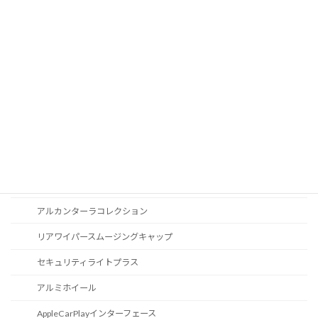
オートライトセンサー
Apple Car Play
CD / DVDスロット
オーディオ
地図データ更新
ブルートゥース
スポーツボタン
カスタマイズ
アルカンターラコレクション
リアワイパースムージングキャップ
セキュリティライトプラス
アルミホイール
AppleCarPlayインターフェース