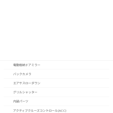
ピアノブラック仕様
外装パーツ
LCIテールライト
ヘッドライト
USサイドマーカー
MINIロゴプロジェクション
LED内蔵ルーフアンテナ
電動格納ドアミラー
バックカメラ
エアサスローダウン
グリルシャッター
内装パーツ
アクティブクルーズコントロール(ACC)