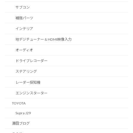
サブコン
補強パーツ
インテリア
地デジチューナー & HDMI映像入力
オーディオ
ドライブレコーダー
ステアリング
レーダー探知機
エンジンスターター
TOYOTA
Supra J29
澤田ブログ