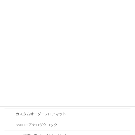
ドア内張りアンビエントライト
液晶メーター
オートライトセンサー
Apple Car Play
CD / DVDスロット
オーディオ
地図データ更新
ブルートゥース
スポーツボタン
カスタマイズ
カスタムオーダーフロアマット
SMITHSアナログクロック