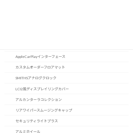
オーディオ
地図データ更新
ブルートゥース
スポーツボタン
カスタマイズ
AppleCarPlayインターフェース
カスタムオーダーフロアマット
SMITHSアナログクロック
LCI2風ディスプレイリングカバー
アルカンターラコレクション
リアワイパースムージングキャップ
セキュリティライトプラス
アルミホイール