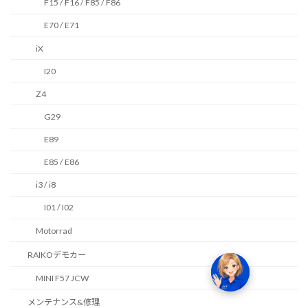
F15 / F16 / F85 / F86
E70 / E71
iX
I20
Z4
G29
E89
E85 / E86
i3 / i8
I01 / I02
Motorrad
RAIKOデモカー
MINI F57 JCW
メンテナンス&修理