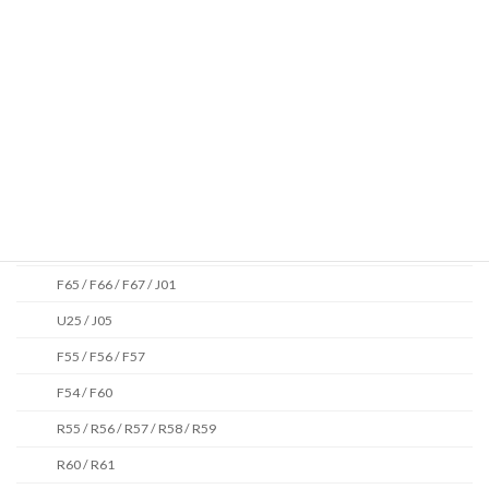
投稿日
検索
ブログ
MINI
F65 / F66 / F67 / J01
U25 / J05
F55 / F56 / F57
F54 / F60
R55 / R56 / R57 / R58 / R59
R60 / R61