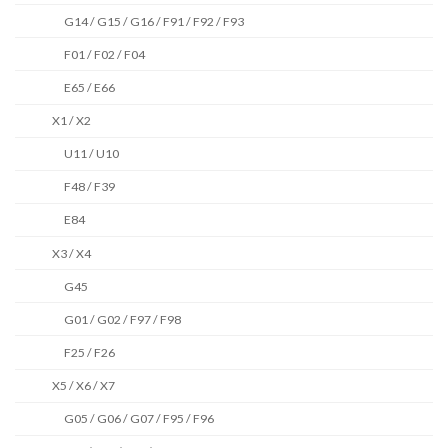
G14 / G15 / G16 / F91 / F92 / F93
F01 / F02 / F04
E65 / E66
X1 / X2
U11 / U10
F48 / F39
E84
X3 / X4
G45
G01 / G02 / F97 / F98
F25 / F26
X5 / X6 / X7
G05 / G06 / G07 / F95 / F96