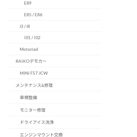
E89
E85 / E86
i3 / i8
I01 / I02
Motorrad
RAIKOデモカー
MINI F57 JCW
メンテナンス&修理
車検整備
モニター修理
ドライアイス洗浄
エンジンマウント交換