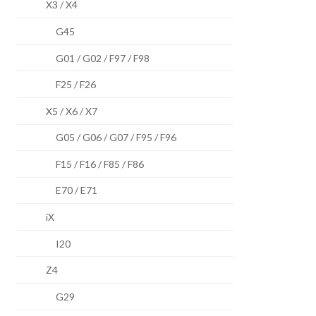
X3 / X4
G45
G01 / G02 / F97 / F98
F25 / F26
X5 / X6 / X7
G05 / G06 / G07 / F95 / F96
F15 / F16 / F85 / F86
E70 / E71
iX
I20
Z4
G29