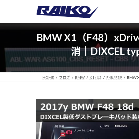
コ
ナ
ン
ビ
テ
ゲ
ン
ー
ツ
シ
BMW X1（F48）x
へ
ョ
消｜DIXCEL
ス
ン
キ
に
ッ
移
プ
動
HOME
ブログ
BMW
X1 / X2
F48 / F39
BMW 