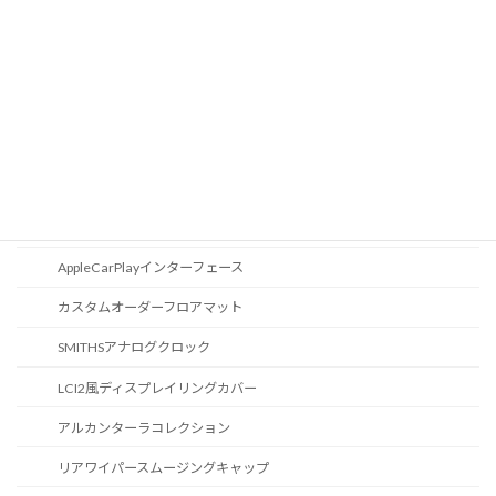
CD / DVDスロット
オーディオ
地図データ更新
ブルートゥース
スポーツボタン
カスタマイズ
AppleCarPlayインターフェース
カスタムオーダーフロアマット
SMITHSアナログクロック
LCI2風ディスプレイリングカバー
アルカンターラコレクション
リアワイパースムージングキャップ