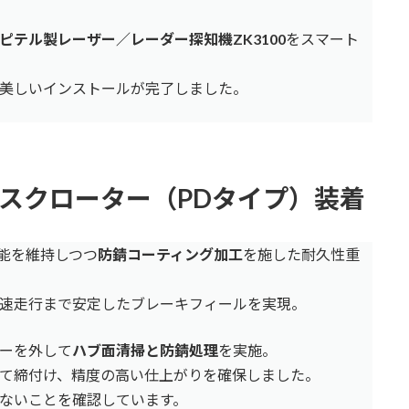
ピテル製レーザー／レーダー探知機ZK3100
をスマート
美しいインストールが完了しました。
ディスクローター（PDタイプ）装着
性能を維持しつつ
防錆コーティング加工
を施した耐久性重
速走行まで安定したブレーキフィールを実現。
ーを外して
ハブ面清掃と防錆処理
を実施。
て締付け、精度の高い仕上がりを確保しました。
ないことを確認しています。