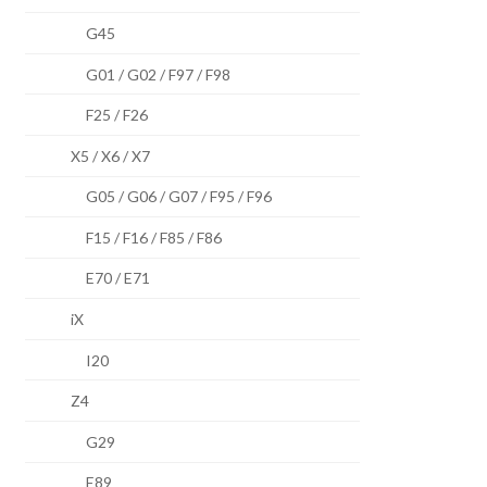
G45
G01 / G02 / F97 / F98
F25 / F26
X5 / X6 / X7
G05 / G06 / G07 / F95 / F96
F15 / F16 / F85 / F86
E70 / E71
iX
I20
Z4
G29
E89