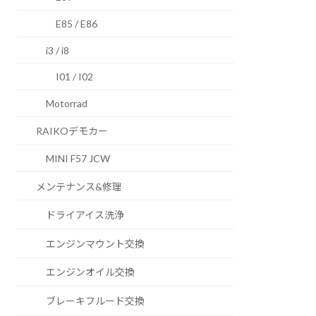
E85 / E86
i3 / i8
I01 / I02
Motorrad
RAIKOデモカー
MINI F57 JCW
メンテナンス&修理
ドライアイス洗浄
エンジンマウント交換
エンジンオイル交換
ブレーキフルード交換