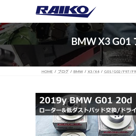
コ
ナ
ン
ビ
テ
ゲ
ン
ー
ツ
シ
BMW X3 
へ
ョ
ス
ン
キ
に
ッ
移
プ
動
HOME
ブログ
BMW
X3 / X4
G01 / G02 / F97 / F