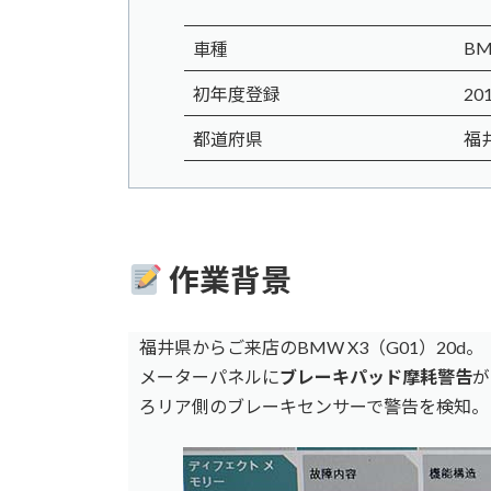
BM
車種
初年度登録
20
都道府県
福
作業背景
福井県からご来店のBMW X3（G01）20d。
メーターパネルに
ブレーキパッド摩耗警告
が
ろリア側のブレーキセンサーで警告を検知。