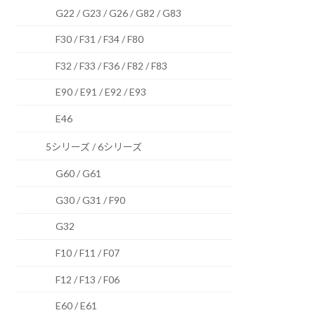
G22 / G23 / G26 / G82 / G83
F30 / F31 / F34 / F80
F32 / F33 / F36 / F82 / F83
E90 / E91 / E92 / E93
E46
5シリーズ / 6シリーズ
G60 / G61
G30 / G31 / F90
G32
F10 / F11 / F07
F12 / F13 / F06
E60 / E61