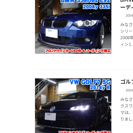
ーデ
201
みなさ
シリー
200
ィン […
ゴル
201
みなさ
クスワ
マは、
りました