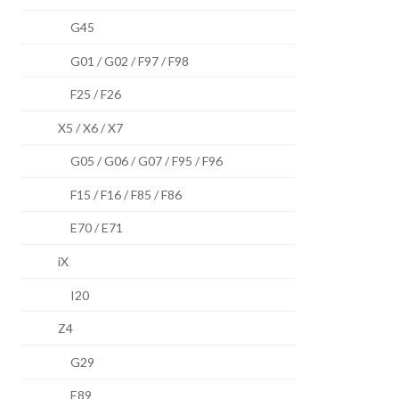
G45
G01 / G02 / F97 / F98
F25 / F26
X5 / X6 / X7
G05 / G06 / G07 / F95 / F96
F15 / F16 / F85 / F86
E70 / E71
iX
I20
Z4
G29
E89