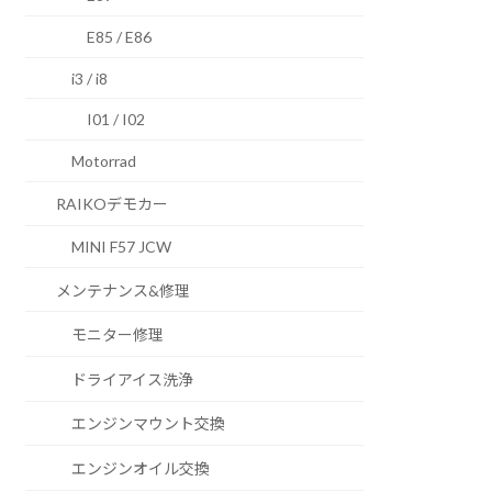
E85 / E86
i3 / i8
I01 / I02
Motorrad
RAIKOデモカー
MINI F57 JCW
メンテナンス&修理
モニター修理
ドライアイス洗浄
エンジンマウント交換
エンジンオイル交換