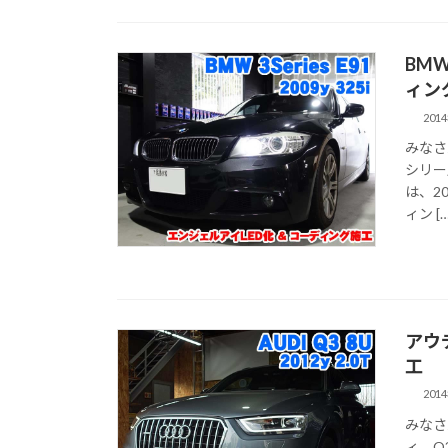
BM
ィン
201
みなさ
シリー
は、2
ィン […
アウ
工
201
みなさ
ィ Q