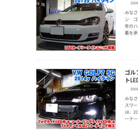
201
みなさ
ン ゴ
年のハ
着を承り
ゴル
トL
201
みなさ
スワー
は、2
ーナーリ