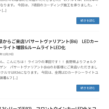
Tになります。 今回は、7項目のコーディング施工を承りました。 ・
[…]
続きを読む
県からご来店!パサートヴァリアント(B6) LEDカー
ーライト増設&ルームライトLED化
4年12月29日
ん、こんにちは！ ライコウの澤田です！！ 長野県よりフォルク
ゲン パサートヴァリアント(B6)のお客様にご来店いただきまし
おクルマはR36になります。 今回は、全席LEDカーテシーライトユ
着&フ […]
続きを読む
W 3シリーズ(E92) フロントウインカーLED化とコ