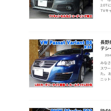
2.0
TVキャ 
長野
テシ
201
みなさ
スワー
た。 
ニット装
BM