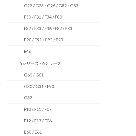
G22 / G23 / G26 / G82 / G83
F30 / F31 / F34 / F80
F32 / F33 / F36 / F82 / F83
E90 / E91 / E92 / E93
E46
5シリーズ / 6シリーズ
G60 / G61
G30 / G31 / F90
G32
F10 / F11 / F07
F12 / F13 / F06
E60 / E61