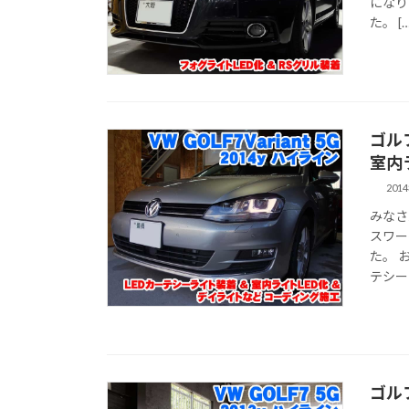
になり
た。 […
ゴル
室内
201
みなさ
スワー
た。 
テシーラ
ゴル