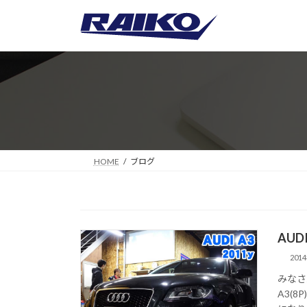
コ
ナ
ン
ビ
テ
ゲ
ン
ー
ツ
シ
へ
ョ
ス
ン
キ
に
ッ
移
プ
動
HOME
ブログ
AUD
201
みなさ
A3(