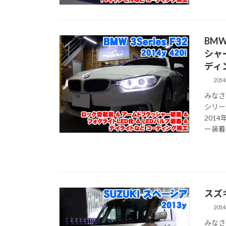
BM
シャ
ディ
201
みなさ
シリー
201
ー装着 
スズ
201
みなさ