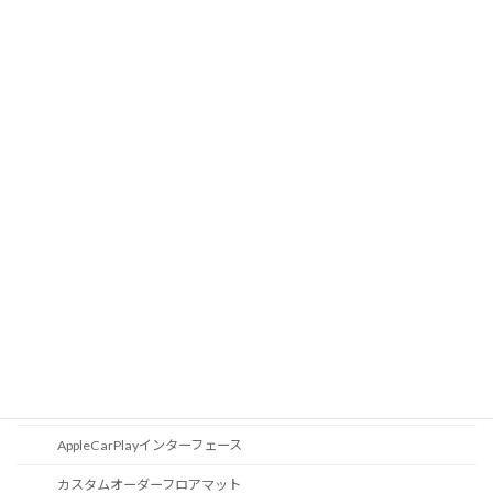
エキサイトメントパッケージ
ドア内張りアンビエントライト
液晶メーター
オートライトセンサー
Apple Car Play
CD / DVDスロット
オーディオ
地図データ更新
ブルートゥース
スポーツボタン
カスタマイズ
AppleCarPlayインターフェース
カスタムオーダーフロアマット