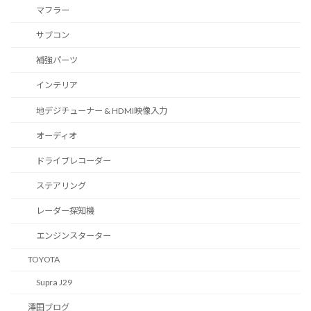
マフラー
サブコン
補強パーツ
インテリア
地デジチューナー & HDMI映像入力
オーディオ
ドライブレコーダー
ステアリング
レーダー探知機
エンジンスターター
TOYOTA
Supra J29
澤田ブログ