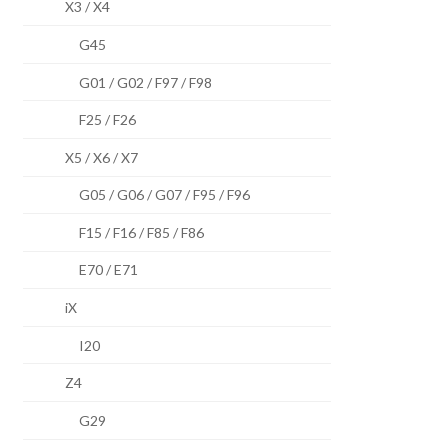
X3 / X4
G45
G01 / G02 / F97 / F98
F25 / F26
X5 / X6 / X7
G05 / G06 / G07 / F95 / F96
F15 / F16 / F85 / F86
E70 / E71
iX
I20
Z4
G29