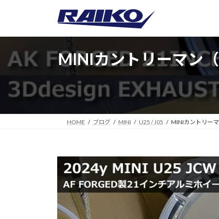
コ
ナ
ン
ビ
テ
ゲ
ン
ー
ツ
シ
MINIカントリーマン
へ
ョ
ス
ン
キ
に
ッ
移
プ
動
HOME
ブログ
MINI
U25 / J05
MINIカントリー