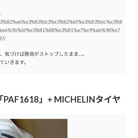
-
e3%82%ab%e3%83%b3%e3%82%bf%e3%83%bc%e3%8
%e6%9b%bf%e3%81%88%e3%81%a7%e9%ab%98%e7
7/
、気づけば発信がストップしたまま…。
ていきます。
PAF1618」+ MICHELINタイヤ