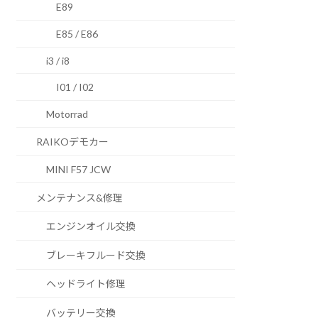
E89
E85 / E86
i3 / i8
I01 / I02
Motorrad
RAIKOデモカー
MINI F57 JCW
メンテナンス&修理
エンジンオイル交換
ブレーキフルード交換
ヘッドライト修理
バッテリー交換