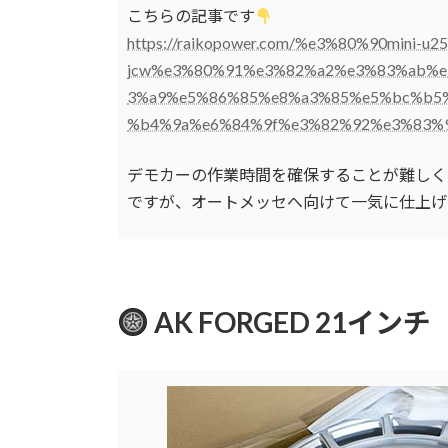
こちらの記事です
https://raikopower.com/%e3%80%90mini-u25
jcw%e3%80%91%e3%82%a2%e3%83%ab%
3%a9%e5%86%85%e8%a3%85%e5%bc%b5
%b4%9a%e6%84%9f%e3%82%92%e3%83%9
デモカーの作業時間を確保することが難しく
ですが、オートメッセへ向けて一気に仕上げ
AK FORGED 21インチ「