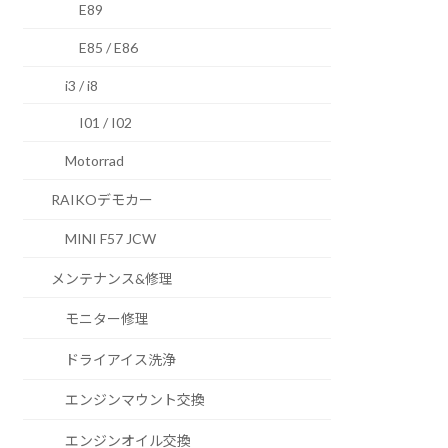
E89
E85 / E86
i3 / i8
I01 / I02
Motorrad
RAIKOデモカー
MINI F57 JCW
メンテナンス&修理
モニター修理
ドライアイス洗浄
エンジンマウント交換
エンジンオイル交換