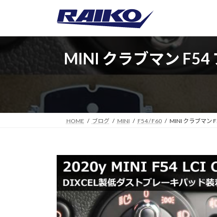
コ
ナ
ン
ビ
テ
ゲ
ン
ー
ツ
シ
MINI クラブマン 
へ
ョ
ス
ン
キ
に
ッ
移
プ
動
HOME
ブログ
MINI
F54 / F60
MINI クラブマ