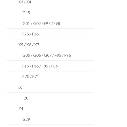
X3 / X4
G45
G01 / G02 / F97 / F98
F25 / F26
X5 / X6 / X7
G05 / G06 / G07 / F95 / F96
F15 / F16 / F85 / F86
E70 / E71
iX
I20
Z4
G29