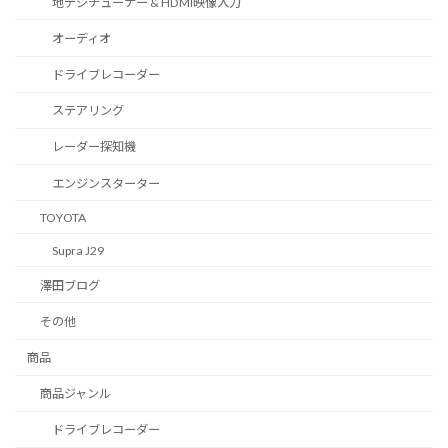
地デジチューナー & HDMI映像入力
オーディオ
ドライブレコーダー
ステアリング
レーダー探知機
エンジンスターター
TOYOTA
Supra J29
澤田ブログ
その他
商品
商品ジャンル
ドライブレコーダー