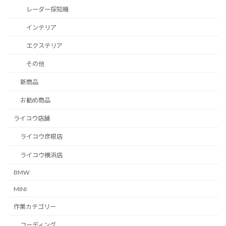
レーダー探知機
インテリア
エクステリア
その他
新商品
お勧め商品
ライコウ店舗
ライコウ彦根店
ライコウ横浜店
BMW
MINI
作業カテゴリー
コーディング