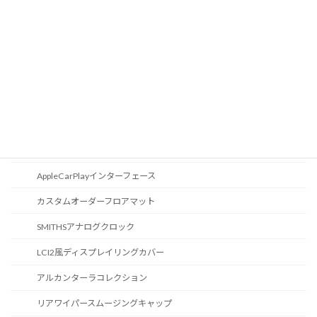
CD / DVDスロット
オーディオ
地図データ更新
ブルートゥース
スポーツボタン
カスタマイズ
AppleCarPlayインターフェース
カスタムオーダーフロアマット
SMITHSアナログクロック
LCI2風ディスプレイリングカバー
アルカンターラコレクション
リアワイパースムージングキャップ