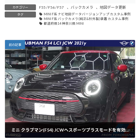
F55 / F56 / F57
、
バックカメラ
、
地図データ更新
カテゴリー
MINI F系 ナビ地図データバージョンアップ カスタム事例
タグ
MINI F系 バックカメラ(純正&社外製)装着 カスタム事例
都道府県14 神奈川県 MINI
前の記事
ミニ クラブマン(F54) JCWへスポーツプラスモードを有効化のコーディング