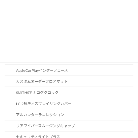
CD / DVDスロット
オーディオ
地図データ更新
ブルートゥース
スポーツボタン
カスタマイズ
AppleCarPlayインターフェース
カスタムオーダーフロアマット
SMITHSアナログクロック
LCI2風ディスプレイリングカバー
アルカンターラコレクション
リアワイパースムージングキャップ
セキュリティライトプラス