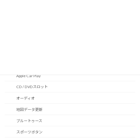
マルチファンクションスイッチ
ドライビングモードスイッチ
エキサイトメントパッケージ
ドア内張りアンビエントライト
液晶メーター
オートライトセンサー
Apple Car Play
CD / DVDスロット
オーディオ
地図データ更新
ブルートゥース
スポーツボタン