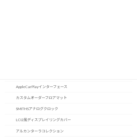
Apple Car Play
CD / DVDスロット
オーディオ
地図データ更新
ブルートゥース
スポーツボタン
カスタマイズ
AppleCarPlayインターフェース
カスタムオーダーフロアマット
SMITHSアナログクロック
LCI2風ディスプレイリングカバー
アルカンターラコレクション