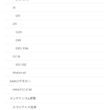
iX
I20
Z4
G29
E89
E85 / E86
i3 / i8
I01 / I02
Motorrad
RAIKOデモカー
MINI F57 JCW
メンテナンス&修理
ドライアイス洗浄