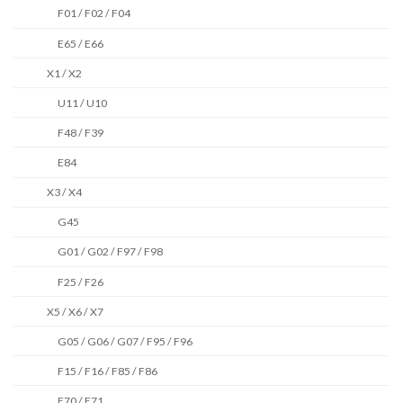
F01 / F02 / F04
E65 / E66
X1 / X2
U11 / U10
F48 / F39
E84
X3 / X4
G45
G01 / G02 / F97 / F98
F25 / F26
X5 / X6 / X7
G05 / G06 / G07 / F95 / F96
F15 / F16 / F85 / F86
E70 / E71