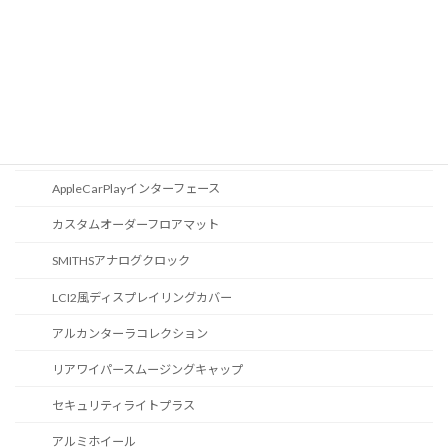
オーディオ
地図データ更新
ブルートゥース
スポーツボタン
カスタマイズ
AppleCarPlayインターフェース
カスタムオーダーフロアマット
SMITHSアナログクロック
LCI2風ディスプレイリングカバー
アルカンターラコレクション
リアワイパースムージングキャップ
セキュリティライトプラス
アルミホイール