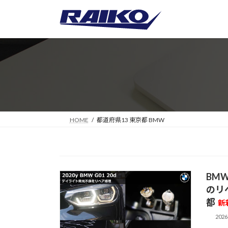
コ
ナ
ン
ビ
テ
ゲ
ン
ー
ツ
シ
へ
ョ
ス
ン
キ
に
ッ
移
プ
動
HOME
都道府県13 東京都 BMW
BM
のリ
都
新
202