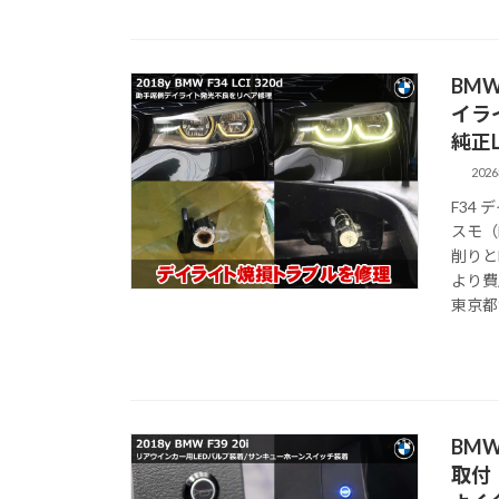
BMW
イラ
純正
202
F34
スモ（
削りと
より費
東京都
BMW
取付