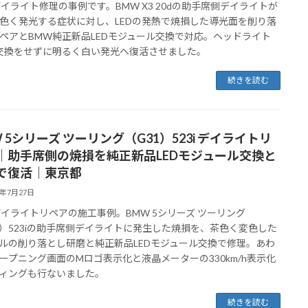
 デイライト修理の事例です。BMW X3 20dの助手席側デイライトが
色く発光する症状に対し、LEDの発熱で焼損した導光面を削り落
ペアとBMW純正新品LEDモジュール交換で対応。ヘッドライト
Y交換をせずに明るく白い発光へ復活させました。
続きを読む
 5シリーズ ツーリング（G31）523i デイライトリ
｜助手席側の焼損を純正新品LEDモジュール交換と
で復活｜東京都
6年7月27日
 デイライトリペアの施工事例。BMW 5シリーズ ツーリング
1）523iの助手席側デイライトに発生した焼損を、茶色く変色した
ルの削り落とし研磨と純正新品LEDモジュール交換で修理。あわ
ープニング画面のMロゴ表示化と液晶メーターの330km/h表示化
ィングも行ないました。
続きを読む