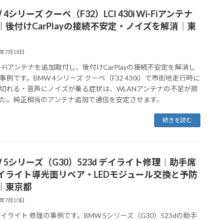
 4シリーズ クーペ（F32）LCI 430i Wi-Fiアンテナ
｜後付けCarPlayの接続不安定・ノイズを解消｜東
6年7月18日
 Wi-Fiアンテナを追加取付し、後付けCarPlayの接続不安定を解消し
事例です。BMW 4シリーズ クーペ（F32 430i）で市街地走行時に
切れる・音声にノイズが乗る症状は、WLANアンテナの不足が原
た。純正相当のアンテナ追加で通信を安定させます。
続きを読む
W 5シリーズ（G30）523d デイライト修理｜助手席
イライト導光面リペア・LEDモジュール交換と予防
｜東京都
6年7月10日
 デイライト 修理の事例です。BMW 5シリーズ（G30）523dの助手