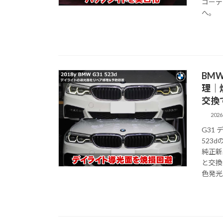
コーデ
へ。
BMW
理｜
交換
202
G31
523
純正新
と交換
色発光