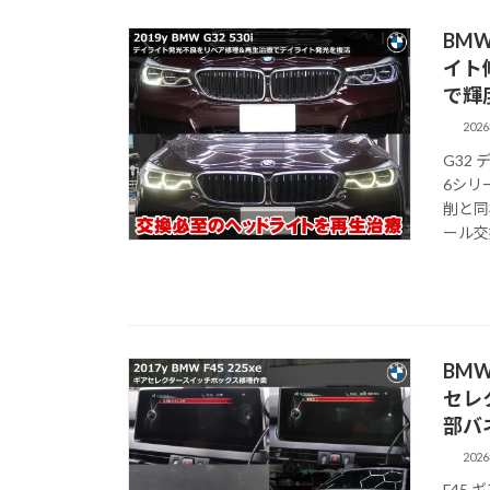
BMW
イト
で輝
202
G32
6シリ
削と同
ール交
BMW
セレ
部バ
202
F45