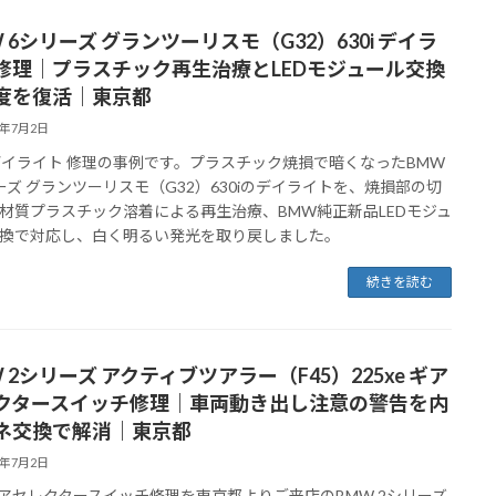
 6シリーズ グランツーリスモ（G32）630i デイラ
修理｜プラスチック再生治療とLEDモジュール交換
度を復活｜東京都
6年7月2日
 デイライト 修理の事例です。プラスチック焼損で暗くなったBMW
ーズ グランツーリスモ（G32）630iのデイライトを、焼損部の切
材質プラスチック溶着による再生治療、BMW純正新品LEDモジュ
換で対応し、白く明るい発光を取り戻しました。
続きを読む
 2シリーズ アクティブツアラー（F45）225xe ギア
クタースイッチ修理｜車両動き出し注意の警告を内
ネ交換で解消｜東京都
6年7月2日
 ギアセレクタースイッチ修理を東京都よりご来店のBMW 2シリーズ