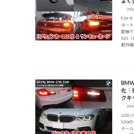
よく
202
F39 
タート
配線で
S25
動作確
BMW
化｜
クキ
202
G30
530
テール