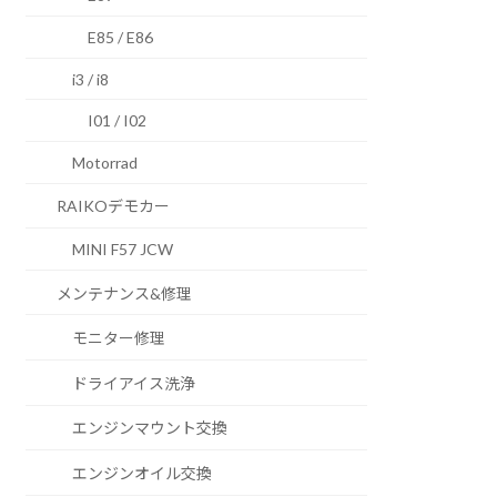
E85 / E86
i3 / i8
I01 / I02
Motorrad
RAIKOデモカー
MINI F57 JCW
メンテナンス&修理
モニター修理
ドライアイス洗浄
エンジンマウント交換
エンジンオイル交換