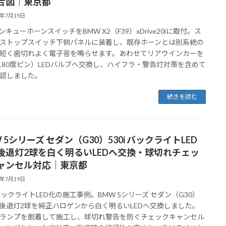
合図｜東京都
6年7月19日
サンキューホーンスイッチをBMW X2（F39）xDrive20iに取付。ス
ストップスイッチ下側パネルに装着し、既存ホーンとは別系統の
短く歯切れよく電子音を鳴らせます。あわせてリアウインカーを
（180度ピン）LEDバルブへ交換し、ハイフラ・警告灯対策を含めて
認しました。
続きを読む
 5シリーズ セダン（G30）530i バックライトLED
後退灯2球を白く明るいLEDへ交換・球切れチェッ
ャンセル対応｜東京都
6年7月19日
 バックライトLED化の施工事例。BMW 5シリーズ セダン（G30）
iの後退灯2球を純正ハロゲンから白く明るいLEDへ交換しました。
ランプを脱着して施工し、球切れ警告を防ぐチェックキャンセル