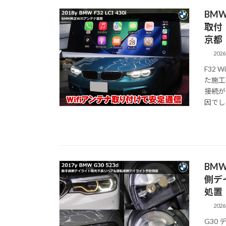
BMW
取付
京都
202
F32
た施工
接続が
因でし
BM
側デ
処置
202
G30