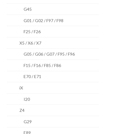
G45
G01 / G02 / F97 / F98
F25 / F26
X5 / X6 / X7
G05 / G06 / G07 / F95 / F96
F15 / F16 / F85 / F86
E70 / E71
iX
I20
Z4
G29
E89