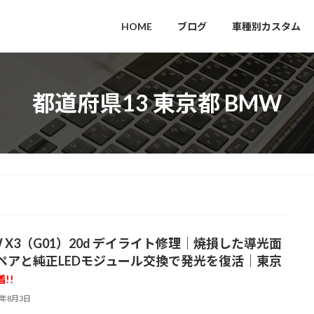
HOME
ブログ
車種別カスタム
都道府県13 東京都 BMW
W X3（G01）20d デイライト修理｜焼損した導光面
ペアと純正LEDモジュール交換で発光を復活｜東京
着!!
6年8月3日