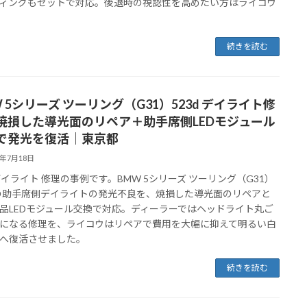
ィングもセットで対応。後退時の視認性を高めたい方はライコウ
続きを読む
 5シリーズ ツーリング（G31）523d デイライト修
焼損した導光面のリペア＋助手席側LEDモジュール
で発光を復活｜東京都
6年7月18日
 デイライト 修理の事例です。BMW 5シリーズ ツーリング（G31）
dの助手席側デイライトの発光不良を、焼損した導光面のリペアと
品LEDモジュール交換で対応。ディーラーではヘッドライト丸ご
になる修理を、ライコウはリペアで費用を大幅に抑えて明るい白
へ復活させました。
続きを読む