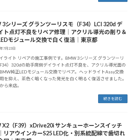
 3シリーズ グランツーリスモ（F34）LCI 320d デ
イト点灯不良をリペア修理｜アクリル導光の削り＆
LEDモジュール交換で白く復活｜東京都
6年7月23日
 デイライト リペアの施工事例です。BMW 3シリーズ グランツーリ
F34）320dの助手席側デイライト点灯不良を、アクリル導光面の
BMW純正LEDモジュール交換でリペア。ヘッドライトAssy交換
用を抑え、茶色く暗くなった発光を白く明るく復活させました。
から来店。
続きを読む
 X2（F39）xDrive20i サンキューホーンスイッチ
｜リアウインカーS25 LED化・別系統配線で歯切れ