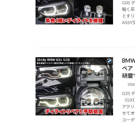
G01
暗く茶
とすリ
ASS
BMW
ペア
研磨
202
G31
（G3
アクリ
せてオ
コーデ