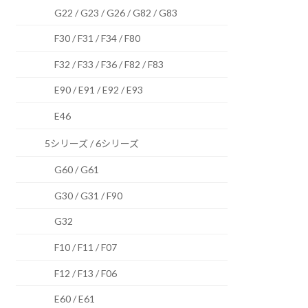
G22 / G23 / G26 / G82 / G83
F30 / F31 / F34 / F80
F32 / F33 / F36 / F82 / F83
E90 / E91 / E92 / E93
E46
5シリーズ / 6シリーズ
G60 / G61
G30 / G31 / F90
G32
F10 / F11 / F07
F12 / F13 / F06
E60 / E61