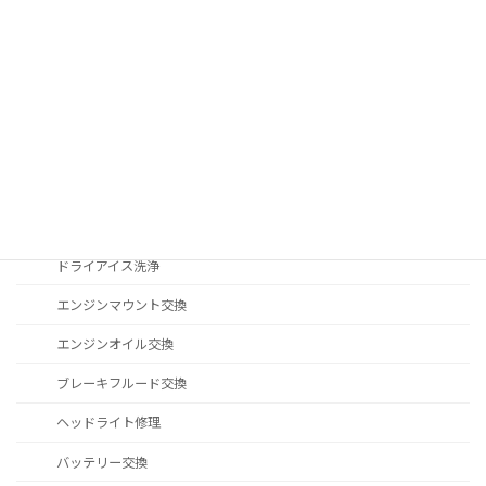
E85 / E86
i3 / i8
I01 / I02
Motorrad
RAIKOデモカー
MINI F57 JCW
メンテナンス&修理
ドライアイス洗浄
エンジンマウント交換
エンジンオイル交換
ブレーキフルード交換
ヘッドライト修理
バッテリー交換