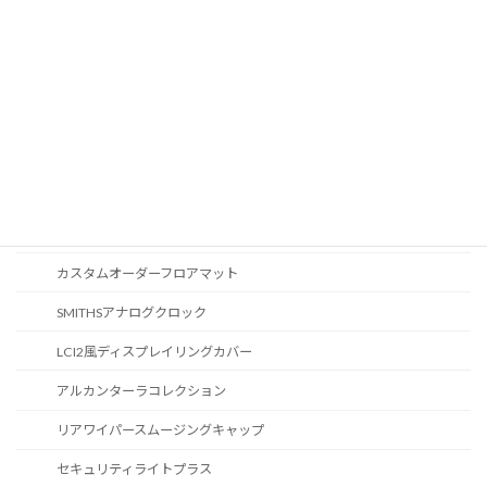
CD / DVDスロット
オーディオ
地図データ更新
ブルートゥース
スポーツボタン
カスタマイズ
カスタムオーダーフロアマット
SMITHSアナログクロック
LCI2風ディスプレイリングカバー
アルカンターラコレクション
リアワイパースムージングキャップ
セキュリティライトプラス