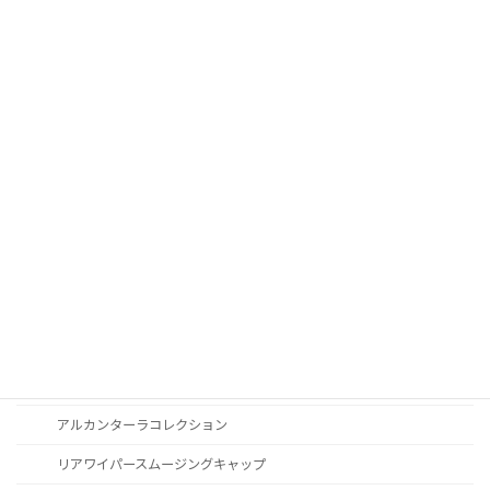
ドア内張りアンビエントライト
液晶メーター
オートライトセンサー
Apple Car Play
CD / DVDスロット
オーディオ
地図データ更新
ブルートゥース
スポーツボタン
カスタマイズ
アルカンターラコレクション
リアワイパースムージングキャップ