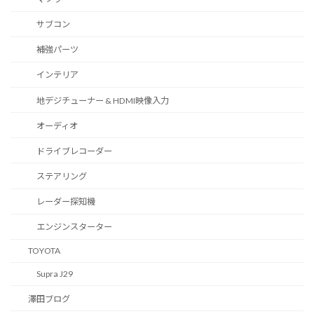
サブコン
補強パーツ
インテリア
地デジチューナー & HDMI映像入力
オーディオ
ドライブレコーダー
ステアリング
レーダー探知機
エンジンスターター
TOYOTA
Supra J29
澤田ブログ