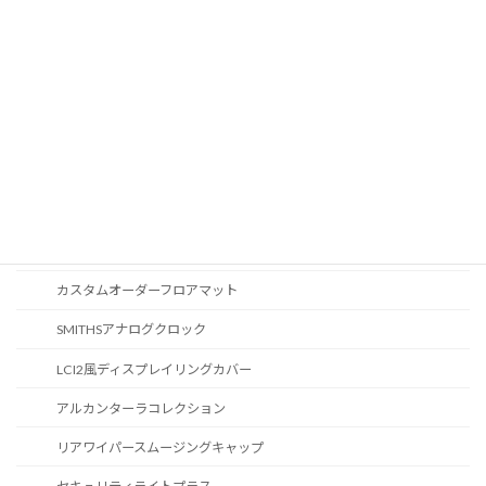
Apple Car Play
CD / DVDスロット
オーディオ
地図データ更新
ブルートゥース
スポーツボタン
カスタマイズ
カスタムオーダーフロアマット
SMITHSアナログクロック
LCI2風ディスプレイリングカバー
アルカンターラコレクション
リアワイパースムージングキャップ