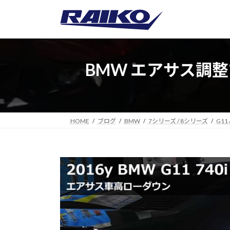
コ
ナ
ン
ビ
テ
ゲ
ン
ー
ツ
シ
BMW エアサス調
へ
ョ
ス
ン
キ
に
ッ
移
プ
動
HOME
ブログ
BMW
7シリーズ / 8シリーズ
G11 