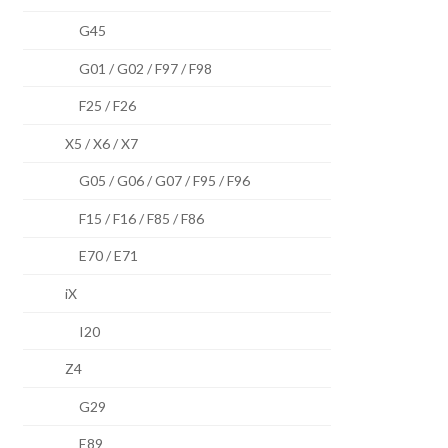
G45
G01 / G02 / F97 / F98
F25 / F26
X5 / X6 / X7
G05 / G06 / G07 / F95 / F96
F15 / F16 / F85 / F86
E70 / E71
iX
I20
Z4
G29
E89