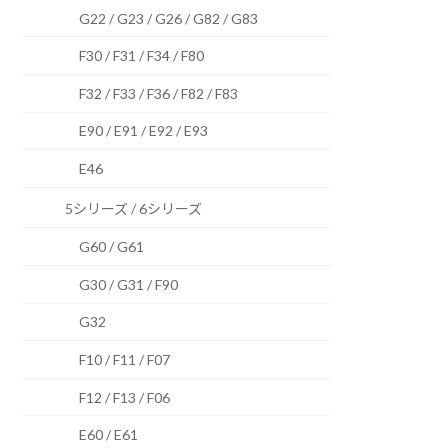
G22 / G23 / G26 / G82 / G83
F30 / F31 / F34 / F80
F32 / F33 / F36 / F82 / F83
E90 / E91 / E92 / E93
E46
5シリーズ / 6シリーズ
G60 / G61
G30 / G31 / F90
G32
F10 / F11 / F07
F12 / F13 / F06
E60 / E61