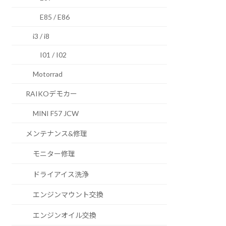
E85 / E86
i3 / i8
I01 / I02
Motorrad
RAIKOデモカー
MINI F57 JCW
メンテナンス&修理
モニター修理
ドライアイス洗浄
エンジンマウント交換
エンジンオイル交換