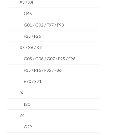
X3 / X4
G45
G01 / G02 / F97 / F98
F25 / F26
X5 / X6 / X7
G05 / G06 / G07 / F95 / F96
F15 / F16 / F85 / F86
E70 / E71
iX
I20
Z4
G29