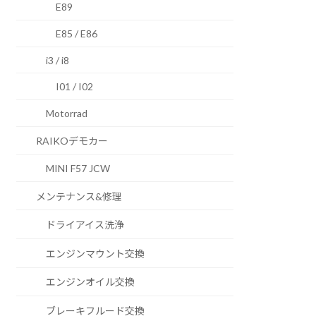
E89
E85 / E86
i3 / i8
I01 / I02
Motorrad
RAIKOデモカー
MINI F57 JCW
メンテナンス&修理
ドライアイス洗浄
エンジンマウント交換
エンジンオイル交換
ブレーキフルード交換