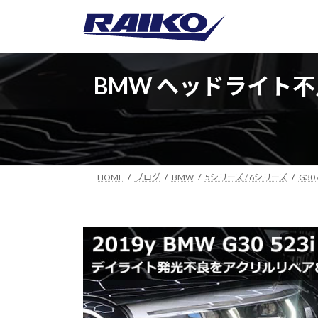
コ
ナ
ン
ビ
テ
ゲ
ン
ー
ツ
シ
BMW ヘッドライト
へ
ョ
ス
ン
キ
に
ッ
移
プ
動
HOME
ブログ
BMW
5シリーズ / 6シリーズ
G30 