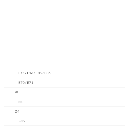
E84
X3 / X4
G45
G01 / G02 / F97 / F98
F25 / F26
X5 / X6 / X7
G05 / G06 / G07 / F95 / F96
F15 / F16 / F85 / F86
E70 / E71
iX
I20
Z4
G29