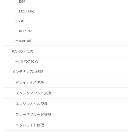
E89
E85 / E86
i3 / i8
I01 / I02
Motorrad
RAIKOデモカー
MINI F57 JCW
メンテナンス&修理
ドライアイス洗浄
エンジンマウント交換
エンジンオイル交換
ブレーキフルード交換
ヘッドライト修理