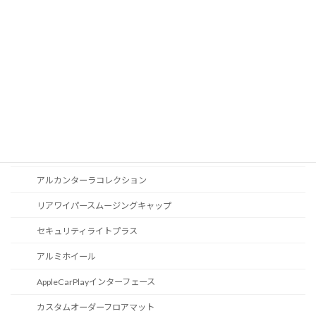
Apple Car Play
CD / DVDスロット
オーディオ
地図データ更新
ブルートゥース
スポーツボタン
カスタマイズ
アルカンターラコレクション
リアワイパースムージングキャップ
セキュリティライトプラス
アルミホイール
AppleCarPlayインターフェース
カスタムオーダーフロアマット